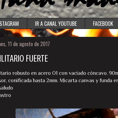
NSTAGRAM
IR A CANAL YOUTUBE
FACEBOOK
nes, 11 de agosto de 2017
ILITARIO FUERTE
litario robusto en acero O1 con vaciado cóncavo. 9
sor, conificada hasta 2mm. Micarta canvas y funda en
saludo
astro