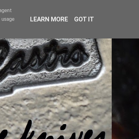
-agent
LEARN MORE
GOT IT
e usage