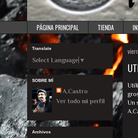
PÁGINA PRINCIPAL
TIENDA
I
Translate
vier
Select Language
▼
UT
SOBRE MÍ
Uti
A.Castro
gro
Ver todo mi perfil
Un 
A.C
Archivos