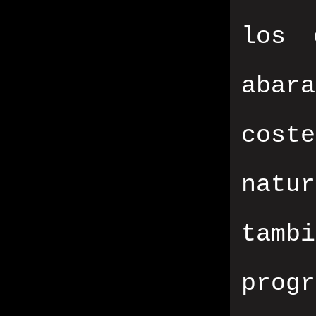
los 
abar
cost
natu
tam
prog