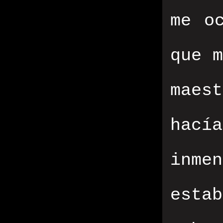
me o
que m
maest
hací
inme
esta