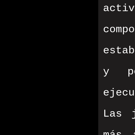
acti
comp
estab
y p
ejec
Las 