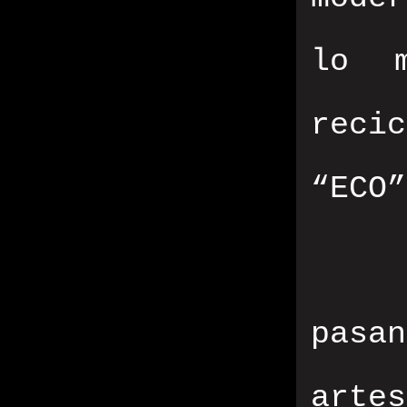
lo 
reci
“ECO”
pasa
arte