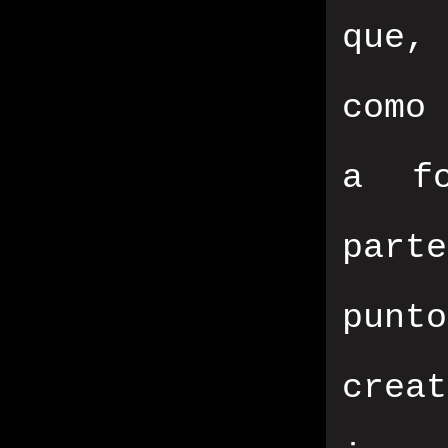
que,
como
a fo
part
punt
crea