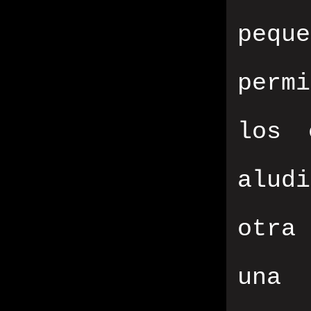
pequ
permi
los 
alud
otra
una 