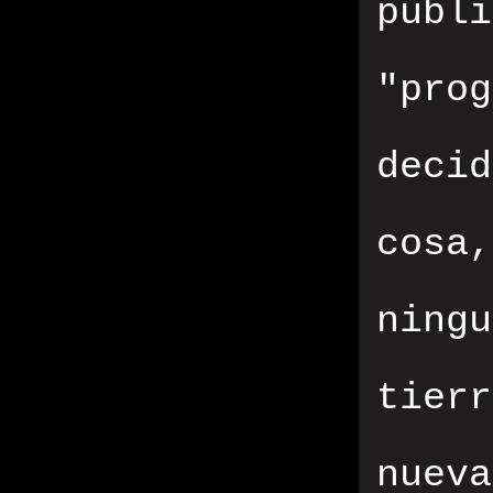
públ
"prog
decid
cosa
ning
tier
nueva