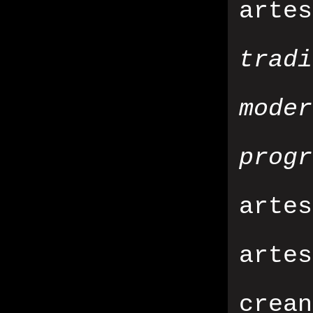
arte
trad
mode
progr
art
arte
crea