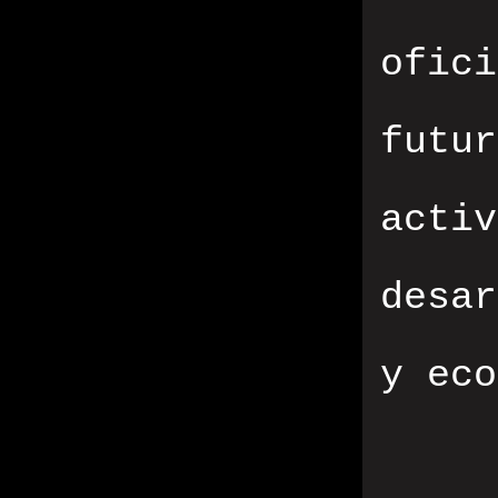
ofic
futu
acti
desa
y eco