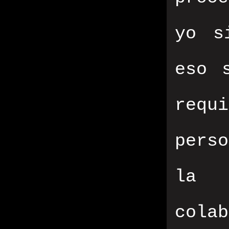
yo s
eso 
requ
perso
la 
cola