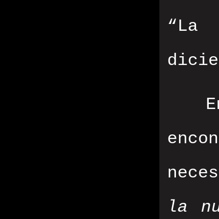
“La
dicie
E
enco
nece
la n