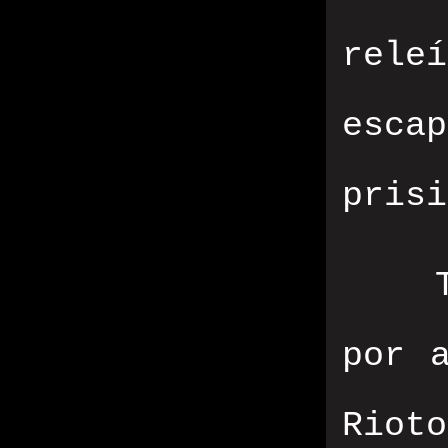
rele
esca
prisi
por 
Riot