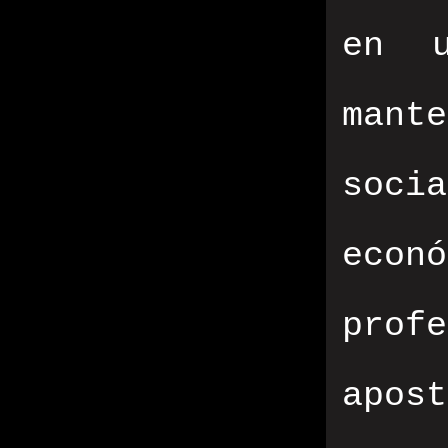
en u
mant
soc
eco
prof
apos