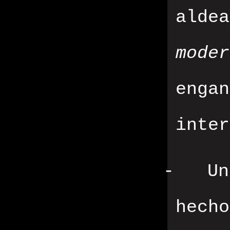
alde
moder
enga
inter
-
U
hech