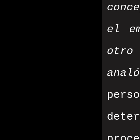
conc
el e
otro
analó
perso
deter
proc