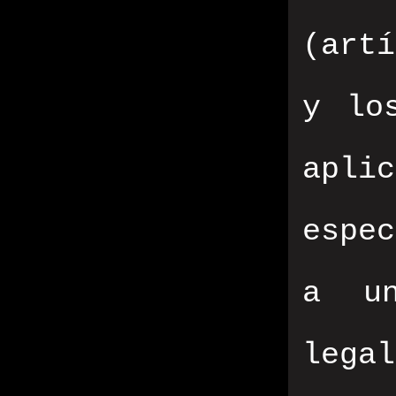
(art
y lo
apli
espec
a un
leg