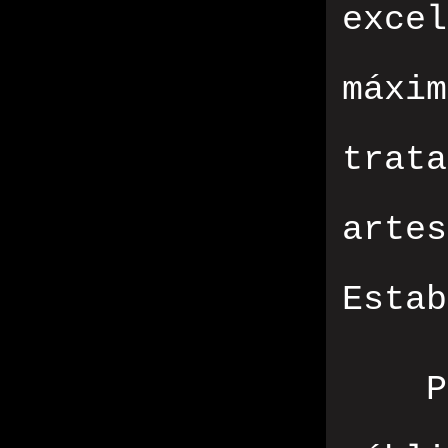
exce
máxi
trat
arte
Estab
P