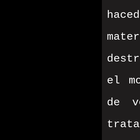
hace
mate
dest
el m
de v
tra