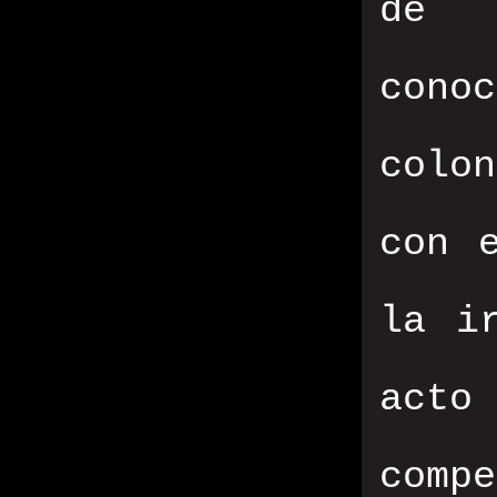
de 
cono
colo
con 
la i
acto
comp