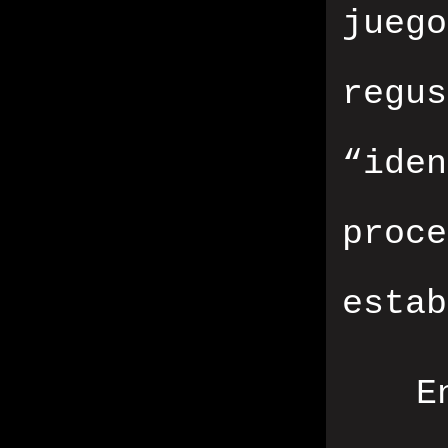
jueg
regu
“ide
proc
estab
E