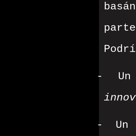
basá
part
Podrí
-
Un
innov
-
Un