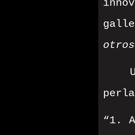
inno
gall
otros
perla
“1. A