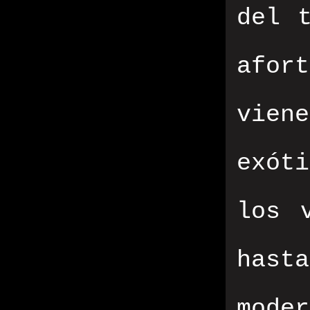
del 
afor
vien
exót
los 
has
moder