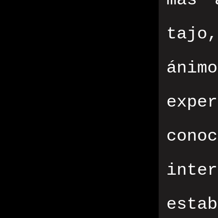
más 
tajo
ánim
expe
cono
inte
estab