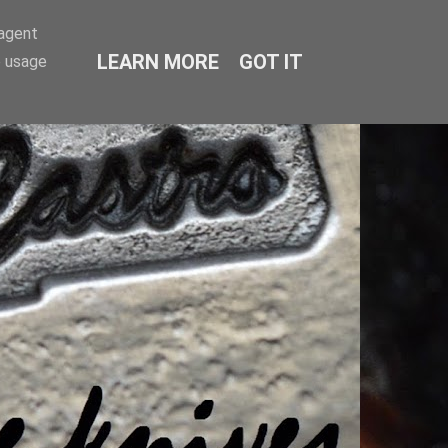
-agent
LEARN MORE
GOT IT
e usage