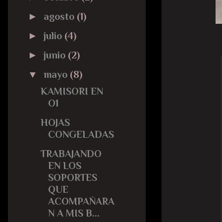
►
agosto
(1)
►
julio
(4)
►
junio
(2)
▼
mayo
(8)
KAMISORI EN
O1
HOJAS
CONGELADAS
TRABAJANDO
EN LOS
SOPORTES
QUE
ACOMPAÑARA
N A MIS B...