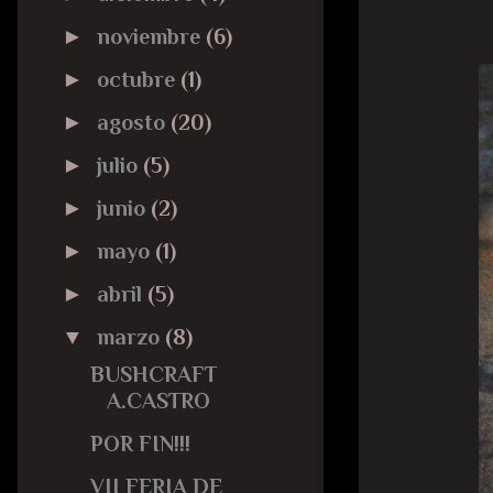
►
noviembre
(6)
►
octubre
(1)
►
agosto
(20)
►
julio
(5)
►
junio
(2)
►
mayo
(1)
►
abril
(5)
▼
marzo
(8)
BUSHCRAFT
A.CASTRO
POR FIN!!!
VII FERIA DE