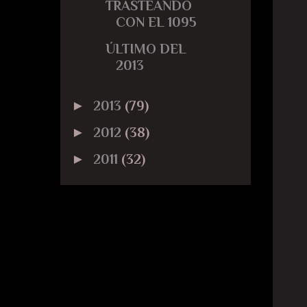
TRASTEANDO
CON EL 1095
ÚLTIMO DEL
2013
►
2013
(79)
►
2012
(38)
►
2011
(32)