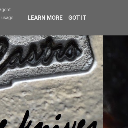
-agent
LEARN MORE
GOT IT
e usage