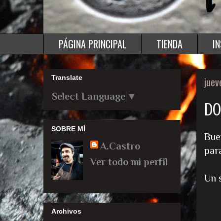
PÁGINA PRINCIPAL
TIENDA
I
Translate
juev
Select Language
▼
DO
SOBRE MÍ
Bue
A.Castro
par
Ver todo mi perfil
Un 
Archivos