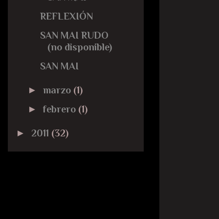
REFLEXIÓN
SAN MAI RUDO
(no disponible)
SAN MAI
►
marzo
(1)
►
febrero
(1)
►
2011
(32)